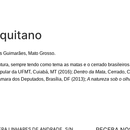
quitano
os Guimarães, Mato Grosso.
tura, sempre tendo como tema as matas e o cerrado brasileiros.
opular da UFMT, Cuiabá, MT (2016);
Dentro da Mata
, Cerrado, 
Câmara dos Deputados, Brasília, DF (2013);
A natureza sob o olha
ERA LINHARES DE ANDRADE, S/N
RECEBA NO