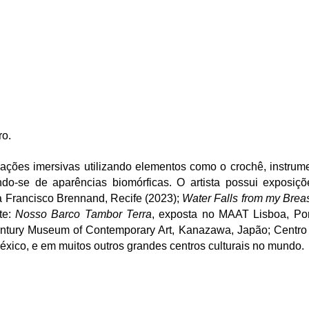
ro.
alações imersivas utilizando elementos como o crochê, instru
do-se de aparências biomórficas. O artista possui exposiç
na Francisco Brennand, Recife (2023);
Water Falls from my Breas
te:
Nosso Barco Tambor Terra
, exposta no MAAT Lisboa, Por
entury Museum of Contemporary Art, Kanazawa, Japão; Centro
́xico, e em muitos outros grandes centros culturais no mundo.